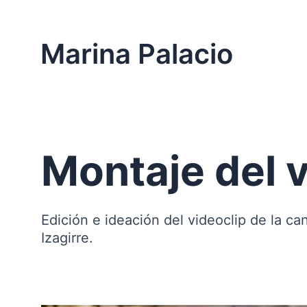
Ir
al
contenido
Marina Palacio
Montaje del v
Edición e ideación del videoclip de la can
Izagirre.